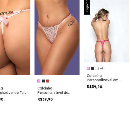
Esgotado
+2
Calcinha
Personalizavel em
Tule 5093
R$39,90
ha
Calcinha
alizável de Tule
Personalizável de
ço e Fio
Renda com Laço e Fio
90
R$39,90