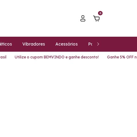
0
ticos
Vibradores
Acessórios
Para ELES
Para E
Utilize o cupom BEMVINDO e ganhe desconto!
Ganhe 5% OFF no Pi