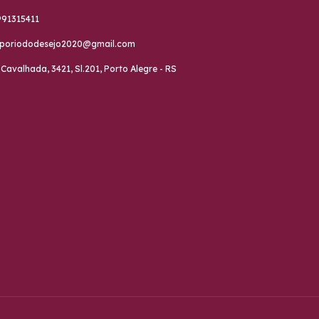
991315411
poriododesejo2020@gmail.com
 Cavalhada, 3421, Sl.201, Porto Alegre - RS