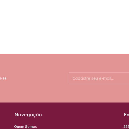
a-se
Navegação
En
Quem Somos
55