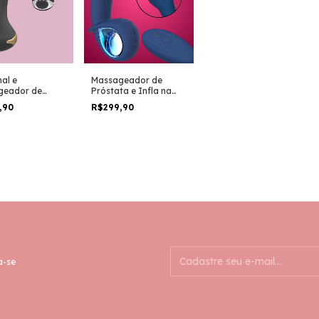
nal e
Massageador de
geador de
Próstata e Infla na
ta em Silicone
Ponta 8357
,90
R$299,90
ibração
a-se