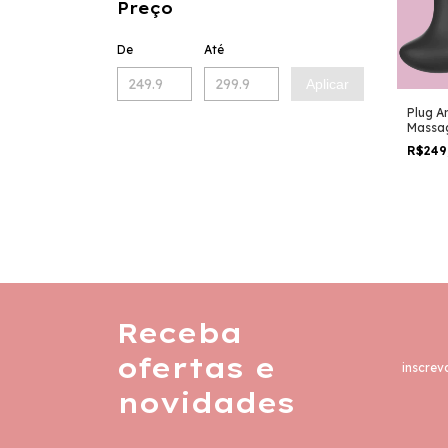
Preço
De
Até
Aplicar
Plug A
Massa
Prósta
R$249
com V
Receba
ofertas e
inscrev
novidades