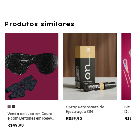
Produtos similares
Spray Retardante de
Kit B
Ejaculação ON
Detal
Venda de Luxo em Couro
Borbol
e com Detalhes em Relevo
R$59,90
R$39
Estojo
8702
R$49,90