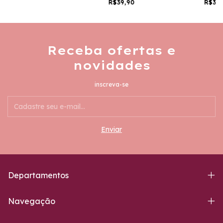
R$39,90
R$39
Receba ofertas e
novidades
inscreva-se
Departamentos
Navegação