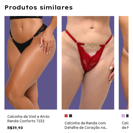
Produtos similares
Calcinha de Vinil e Atrás
Renda Conforto 7132
Calcinha de Renda com
Calcin
Detalhe de Coração na
de Re
R$39,90
Frente HOT LOVE