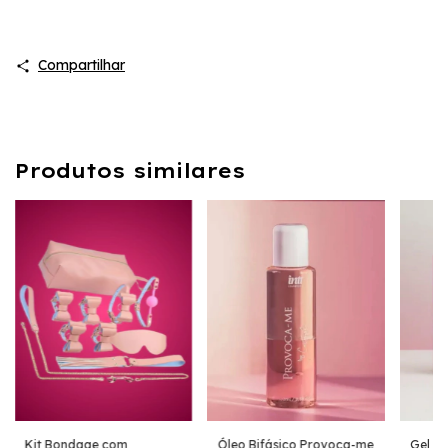
Compartilhar
Produtos similares
Kit Bondage com
Óleo Bifásico Provoca-me
Gel Ad