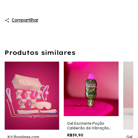
Compartilhar
Produtos similares
Gel Excitante Poção
Caldeirão da Vibração
VIBRADOR EM GEL
R$39,90
Kit Bondage com
Gel Ad