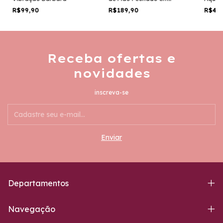
Punho com Ventosa AP-
Vem e
R$99,90
R$189,90
R$49
082
9360 T
Receba ofertas e
novidades
inscreva-se
Departamentos
Navegação