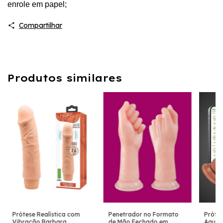
enrole em papel;
Compartilhar
Produtos similares
Prótese Realística com
Penetrador no Formato
Prótes
Vibração Barbara
de Mão Fechado em
Aquec