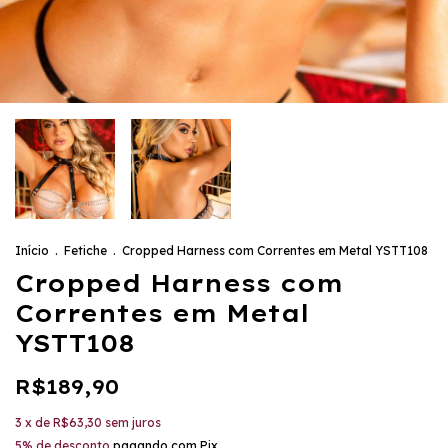
Início
.
Fetiche
.
Cropped Harness com Correntes em Metal YSTT108
Cropped Harness com
Correntes em Metal
YSTT108
R$189,90
3
x de
R$63,30
sem juros
5% de desconto
pagando com Pix