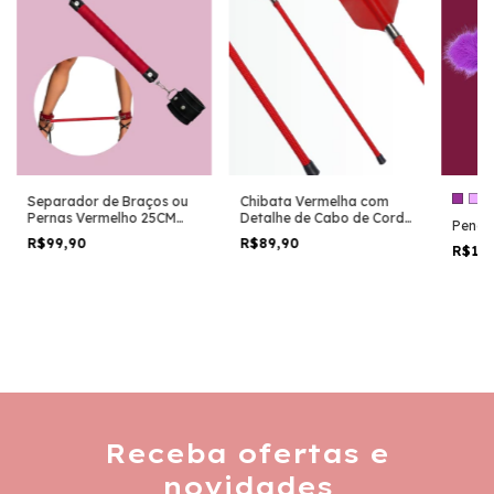
Separador de Braços ou
Chibata Vermelha com
Pernas Vermelho 25CM
Detalhe de Cabo de Corda
Pena 
06266
DX1300VM
R$99,90
R$89,90
R$19
Receba ofertas e
novidades