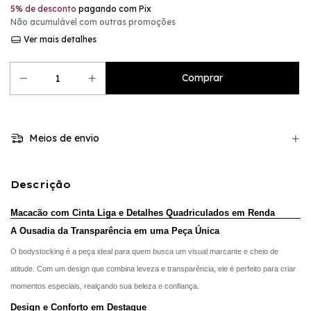
5% de desconto
pagando com Pix
Não acumulável com outras promoções
Ver mais detalhes
Meios de envio
Descrição
Macacão com Cinta Liga e Detalhes Quadriculados em Renda
A Ousadia da Transparência em uma Peça Única
O bodystocking é a peça ideal para quem busca um visual marcante e cheio de
atitude. Com um design que combina leveza e transparência, ele é perfeito para criar
momentos especiais, realçando sua beleza e confiança.
Design e Conforto em Destaque