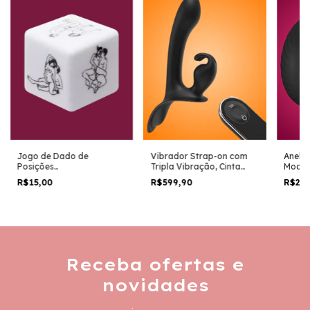
Jogo de Dado de
Vibrador Strap-on com
Anel 
Posições
Tripla Vibração, Cinta
Modos
HETEROSSEXUAL ER-03S
com Regulagem e
R$15,00
R$599,90
R$29
Controle Remoto 8571
Receba ofertas e
novidades