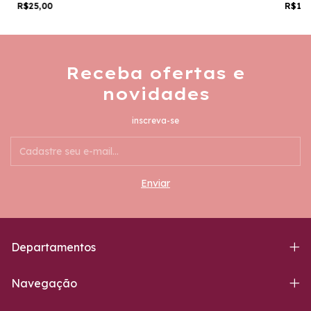
R$25,00
R$19
Receba ofertas e
novidades
inscreva-se
Departamentos
Navegação