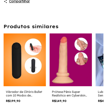
Compartilhar
Produtos similares
Vibrador de Clitóris Bullet
Prótese Pênis Super
Lubrif
com 10 Modos de
Realístico em Cyberskin
Sensa
Vibração CV-025
com Ventosa Billy
ICE
R$199,90
R$149,90
R$49
13,5x3,3cm 686