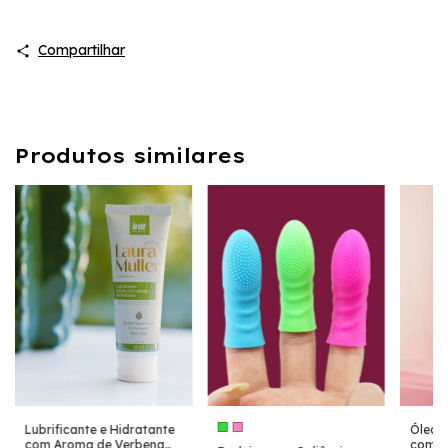
Compartilhar
Produtos similares
Lubrificante e Hidratante
Óleo 
com Aroma de Verbena
com P