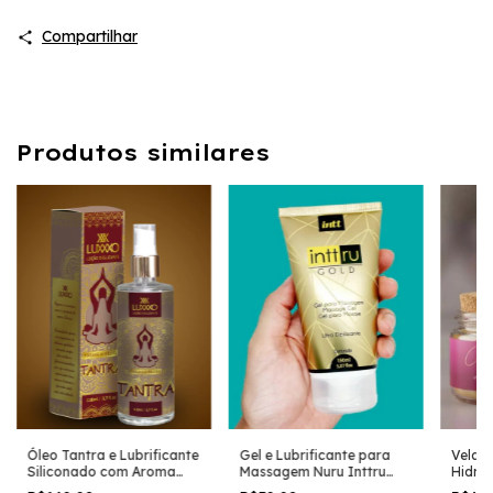
Compartilhar
Produtos similares
Óleo Tantra e Lubrificante
Gel e Lubrificante para
Vela 
Siliconado com Aroma
Massagem Nuru Inttru
Hidra
Afrodisíaco
150ml
Com Ac