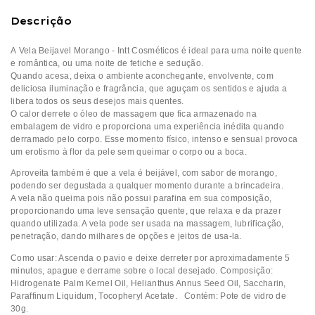
Descrição
A Vela Beijavel Morango - Intt Cosméticos é ideal para uma noite quente
e romântica, ou uma noite de fetiche e sedução.
Quando acesa, deixa o ambiente aconchegante, envolvente, com
deliciosa iluminação e fragrância, que aguçam os sentidos e ajuda a
libera todos os seus desejos mais quentes.
O calor derrete o óleo de massagem que fica armazenado na
embalagem de vidro e proporciona uma experiência inédita quando
derramado pelo corpo. Esse momento físico, intenso e sensual provoca
um erotismo à flor da pele sem queimar o corpo ou a boca.
Aproveita também é que a vela é beijável, com sabor de morango,
podendo ser degustada a qualquer momento durante a brincadeira.
A vela não queima pois não possui parafina em sua composição,
proporcionando uma leve sensação quente, que relaxa e da prazer
quando utilizada. A vela pode ser usada na massagem, lubrificação,
penetração, dando milhares de opções e jeitos de usa-la.
Como usar: Ascenda o pavio e deixe derreter por aproximadamente 5
minutos, apague e derrame sobre o local desejado. Composição:
Hidrogenate Palm Kernel Oil, Helianthus Annus Seed Oil, Saccharin,
Paraffinum Liquidum, Tocopheryl Acetate. Contém: Pote de vidro de
30g.