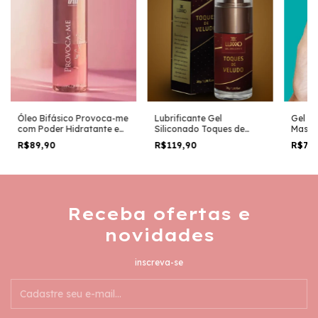
Óleo Bifásico Provoca-me
Lubrificante Gel
Gel e 
com Poder Hidratante e
Siliconado Toques de
Massa
Aroma Altamente
Veludo com Aroma -
150ml
R$89,90
R$119,90
R$79
Afrodisíaco
LUXXXO - 30g
Receba ofertas e
novidades
inscreva-se